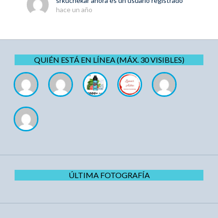
srkuchekar
ahora es un usuario registrado
hace un año
QUIÉN ESTÁ EN LÍNEA (MÁX. 30 VISIBLES)
ÚLTIMA FOTOGRAFÍA