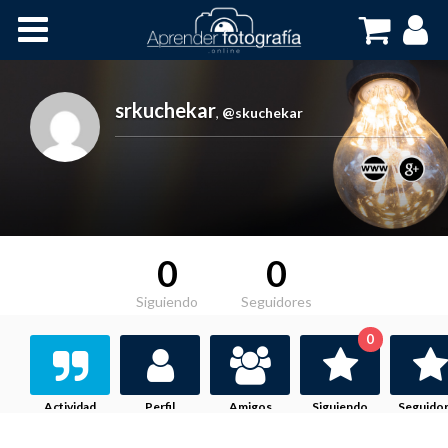
Inicio
Cursos OnLine
srkuchekar
,
@skuchekar
0
0
Siguiendo
Seguidores
0
Actividad
Perfil
Amigos
Siguiendo
Seguido