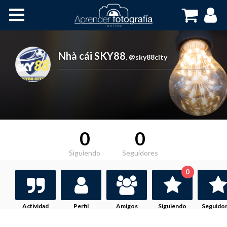
Inicio
Cursos OnLine
Nhà cái SKY88
,
@sky88city
0
0
Siguiendo
Seguidores
0
Actividad
Perfil
Amigos
Siguiendo
Seguido