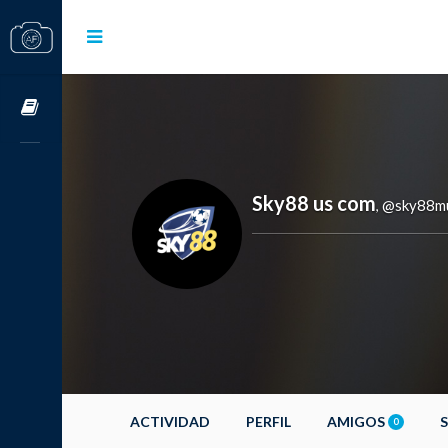
Cursos OnLine
Sky88 us com
@sky88m
,
ACTIVIDAD
PERFIL
AMIGOS
0