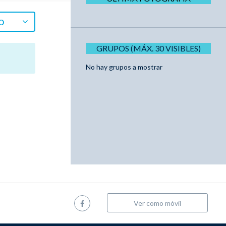
O
GRUPOS (MÁX. 30 VISIBLES)
No hay grupos a mostrar