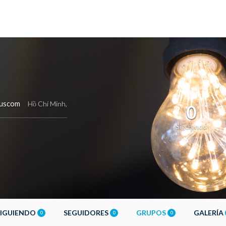
uscom
Hồ Chí Minh,
0
Siguiendo
SIGUIENDO
SEGUIDORES
GRUPOS
GALERÍA
0
0
0