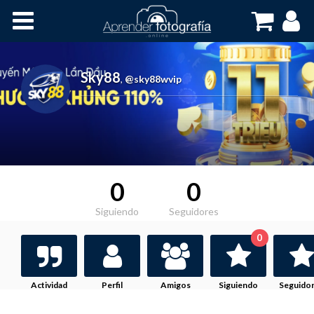
Inicio
Cursos OnLine
Sky88
,
@sky88wvip
0
0
Siguiendo
Seguidores
0
Actividad
Perfil
Amigos
Siguiendo
Seguido