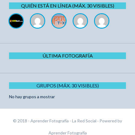
QUIÉN ESTÁ EN LÍNEA (MÁX. 30 VISIBLES)
ÚLTIMA FOTOGRAFÍA
GRUPOS (MÁX. 30 VISIBLES)
No hay grupos a mostrar
© 2018 - Aprender Fotografía - La Red Social
· Powered by
Aprender Fotografía