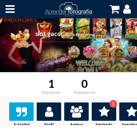
Inicio
Cursos OnLine
slot gacor
,
@slotgacormu
1
0
Siguiendo
Seguidores
1
Actividad
Perfil
Amigos
Siguiendo
Seguido