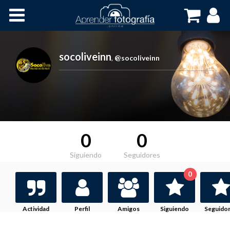
Inicio
Cursos OnLine
socoliveinn
,
@socoliveinn
0
0
Siguiendo
Seguidores
0
Actividad
Perfil
Amigos
Siguiendo
Seguido