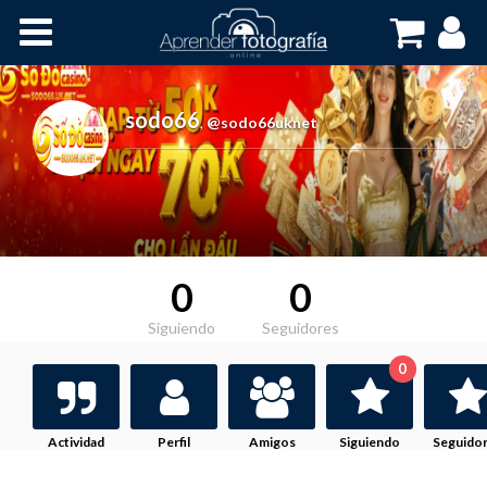
Inicio
Cursos OnLine
sodo66
,
@sodo66uknet
0
0
Siguiendo
Seguidores
0
Actividad
Perfil
Amigos
Siguiendo
Seguido