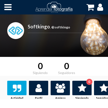
Inicio
Cursos OnLine
Softkingo
,
@softkingo
0
0
Siguiendo
Seguidores
0
Actividad
Perfil
Amigos
Siguiendo
Seguido