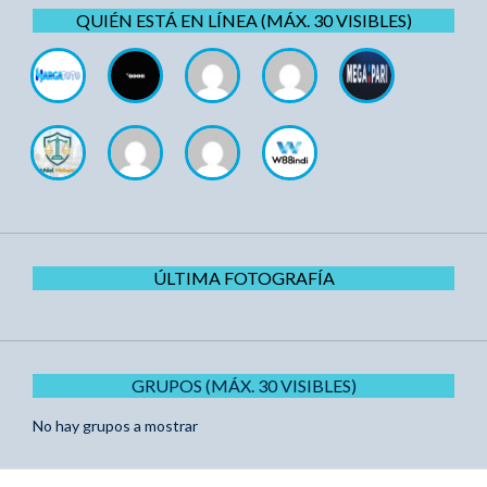
QUIÉN ESTÁ EN LÍNEA (MÁX. 30 VISIBLES)
ÚLTIMA FOTOGRAFÍA
GRUPOS (MÁX. 30 VISIBLES)
No hay grupos a mostrar