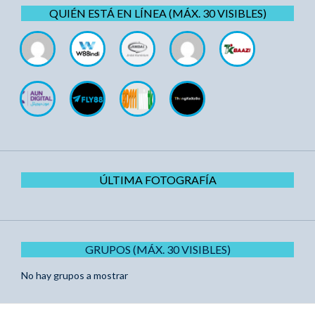
QUIÉN ESTÁ EN LÍNEA (MÁX. 30 VISIBLES)
ÚLTIMA FOTOGRAFÍA
GRUPOS (MÁX. 30 VISIBLES)
No hay grupos a mostrar