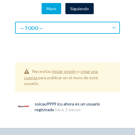
Muro
Siguiendo
— TODO —
Necesitas
iniciar sesión
o
crear una
cuenta
para publicar en el muro de este
usuario.
soicau9999 icu
ahora es un usuario
registrado
hace 2 meses