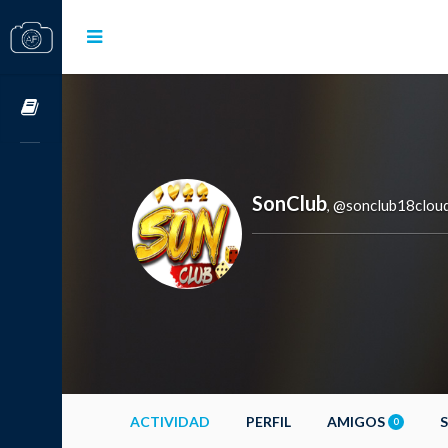
Cursos OnLine
SonClub
@sonclub18clou
,
ACTIVIDAD
PERFIL
AMIGOS
0