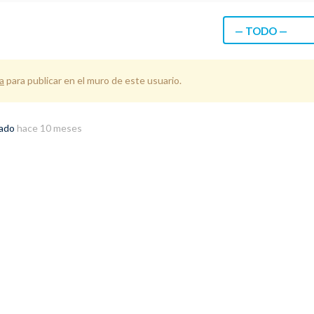
— TODO —
a
para publicar en el muro de este usuario.
rado
hace 10 meses