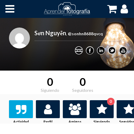
Inicio
Cursos OnLine
Sơn Nguyễn
,
@sonhn8688qvcq
0
0
Siguiendo
Seguidores
0
Actividad
Perfil
Amigos
Siguiendo
Seguido