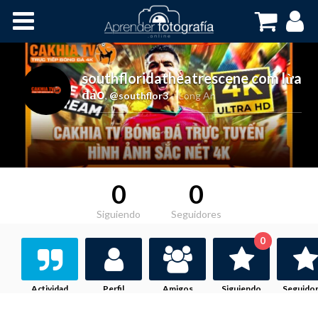
Inicio
Cursos OnLine
southfloridatheatrescene com lừa
đảo
,
@southflor3
Long An
0
0
Siguiendo
Seguidores
0
Actividad
Perfil
Amigos
Siguiendo
Seguido