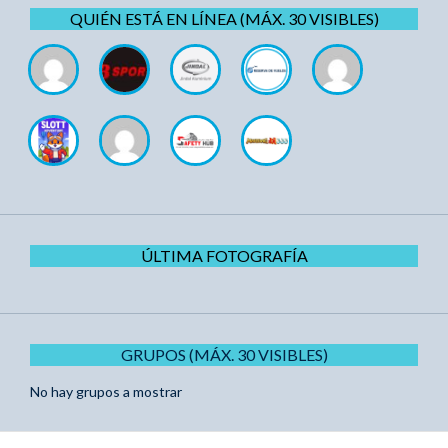
QUIÉN ESTÁ EN LÍNEA (MÁX. 30 VISIBLES)
ÚLTIMA FOTOGRAFÍA
GRUPOS (MÁX. 30 VISIBLES)
No hay grupos a mostrar