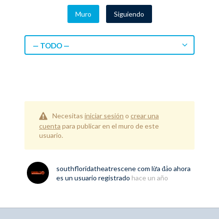
Muro
Siguiendo
— TODO —
Necesitas
iniciar sesión
o
crear una
cuenta
para publicar en el muro de este
usuario.
southfloridatheatrescene com lừa đảo
ahora
es un usuario registrado
hace un año