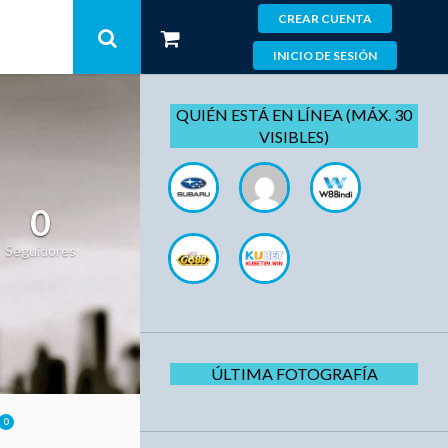
CREAR CUENTA
INICIO DE SESIÓN
QUIÉN ESTÁ EN LÍNEA (MÁX. 30
VISIBLES)
0
Seguidores
ÚLTIMA FOTOGRAFÍA
0