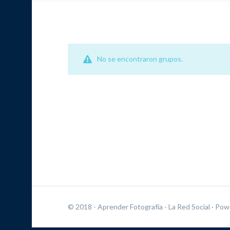
No se encontraron grupos.
© 2018 - Aprender Fotografía - La Red Social
· Pow