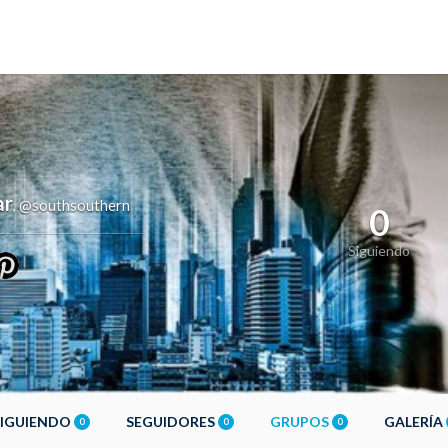
ar
@southsouthern
,
0
Siguiendo
SIGUIENDO
SEGUIDORES
GRUPOS
GALERÍA
0
0
0