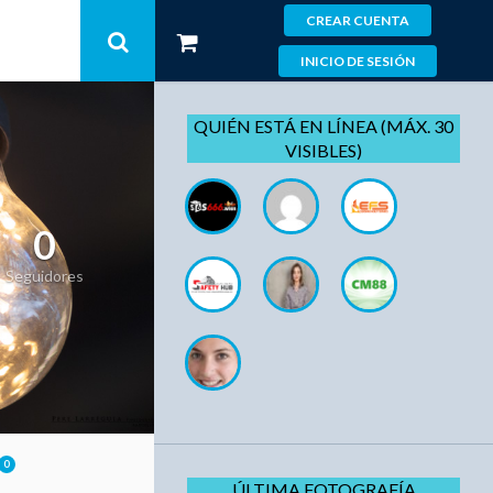
CREAR CUENTA
INICIO DE SESIÓN
QUIÉN ESTÁ EN LÍNEA (MÁX. 30
VISIBLES)
0
Seguidores
0
ÚLTIMA FOTOGRAFÍA