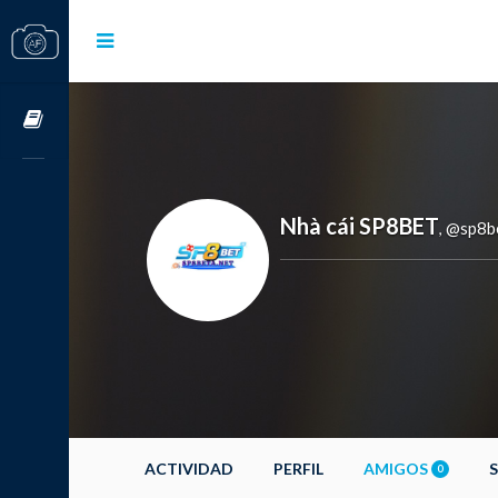
Cursos OnLine
Nhà cái SP8BET
@sp8b
,
ACTIVIDAD
PERFIL
AMIGOS
0