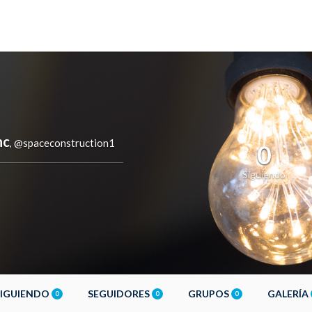
nc
@spaceconstruction1
,
0
Siguiendo
SIGUIENDO
SEGUIDORES
GRUPOS
GALERÍA
0
0
0