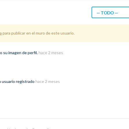
— TODO —
a
para publicar en el muro de este usuario.
 su imagen de perfil.
hace 2 meses
 usuario registrado
hace 2 meses