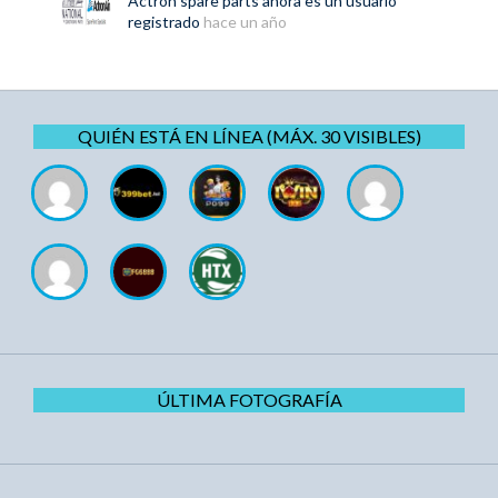
Actron spare parts
ahora es un usuario
registrado
hace un año
QUIÉN ESTÁ EN LÍNEA (MÁX. 30 VISIBLES)
ÚLTIMA FOTOGRAFÍA