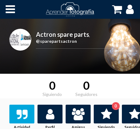
Inicio
Cursos OnLine
Actron spare parts
,
@sparepartsactron
0
0
Siguiendo
Seguidores
0
Actividad
Perfil
Amigos
Siguiendo
Seguido