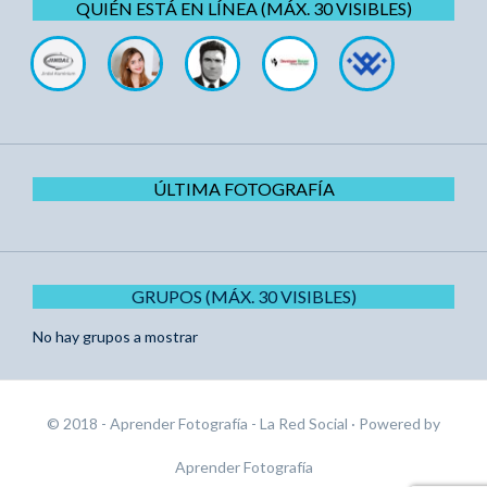
QUIÉN ESTÁ EN LÍNEA (MÁX. 30 VISIBLES)
ÚLTIMA FOTOGRAFÍA
GRUPOS (MÁX. 30 VISIBLES)
No hay grupos a mostrar
© 2018 - Aprender Fotografía - La Red Social
· Powered by
Aprender Fotografía