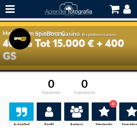
Inicio
Cursos OnLine
SpinBoss Casino
,
@spinbosscasino
0
0
Siguiendo
Seguidores
0
Actividad
Perfil
Amigos
Siguiendo
Seguido