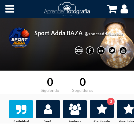
Inicio
Cursos OnLine
Sport Adda BAZA
,
@sportaddabazace
0
0
Siguiendo
Seguidores
0
Actividad
Perfil
Amigos
Siguiendo
Seguido