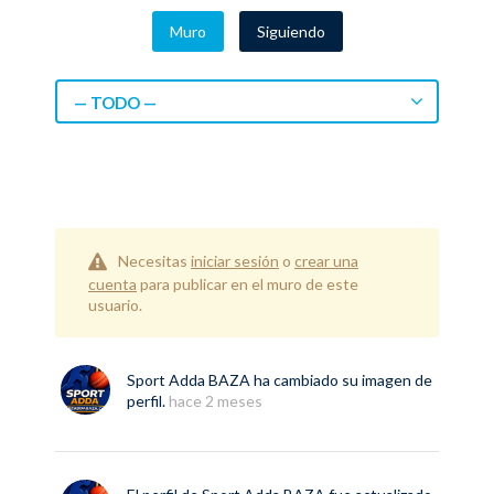
Muro
Siguiendo
— TODO —
Necesitas
iniciar sesión
o
crear una
cuenta
para publicar en el muro de este
usuario.
Sport Adda BAZA
ha cambiado su imagen de
perfil.
hace 2 meses