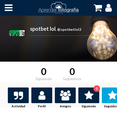
Inicio
Cursos OnLine
spotbet lol
,
@spotbetlol2
0
0
Siguiendo
Seguidores
0
Actividad
Perfil
Amigos
Siguiendo
Seguido