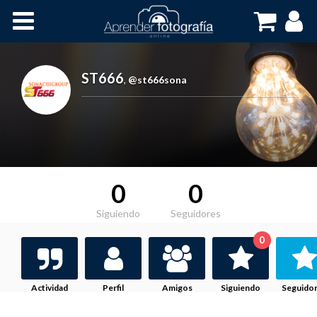
Inicio
Cursos OnLine
ST666
,
@st666sona
0
0
Siguiendo
Seguidores
0
Actividad
Perfil
Amigos
Siguiendo
Seguido