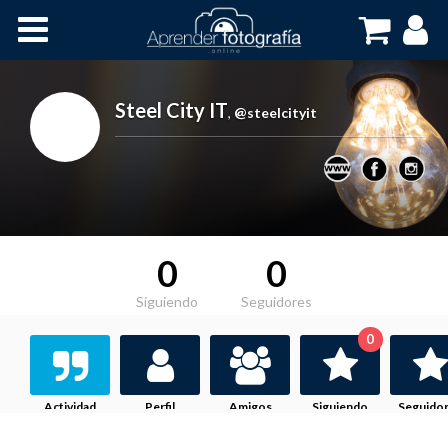
Inicio
Cursos OnLine
Steel City IT
,
@steelcityit
0
0
Siguiendo
Seguidores
0
Actividad
Perfil
Amigos
Siguiendo
Seguido