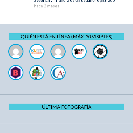
Steel City IT
ahora es un usuario registrado
hace 2 meses
QUIÉN ESTÁ EN LÍNEA (MÁX. 30 VISIBLES)
ÚLTIMA FOTOGRAFÍA