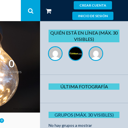
CREAR CUENTA
INICIO DE SESIÓN
QUIÉN ESTÁ EN LÍNEA (MÁX. 30
VISIBLES)
0
Seguidores
ÚLTIMA FOTOGRAFÍA
GRUPOS (MÁX. 30 VISIBLES)
0
No hay grupos a mostrar