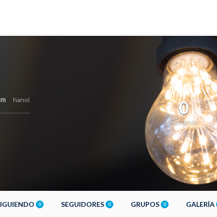
om
hanoi
0
Siguiendo
SIGUIENDO
SEGUIDORES
GRUPOS
GALERÍA
0
0
0