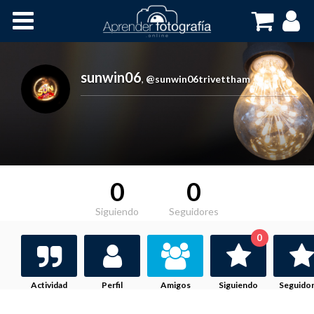
Inicio
Cursos OnLine
sunwin06
,
@sunwin06trivettham
0
0
Siguiendo
Seguidores
0
Actividad
Perfil
Amigos
Siguiendo
Seguido