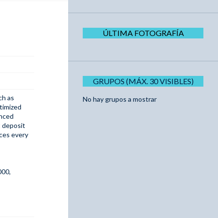
ÚLTIMA FOTOGRAFÍA
GRUPOS (MÁX. 30 VISIBLES)
ch as
No hay grupos a mostrar
ptimized
anced
t deposit
nces every
000,