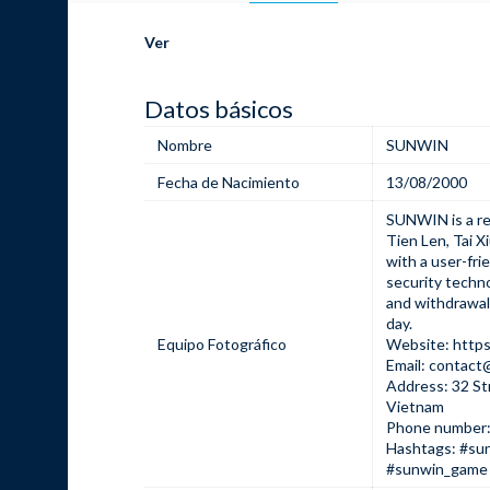
Ver
Datos básicos
Nombre
SUNWIN
Fecha de Nacimiento
13/08/2000
SUNWIN is a rep
Tien Len, Tai X
with a user-fr
security techn
and withdrawal
day.
Equipo Fotográfico
Website:
https
Email:
contact
Address: 32 St
Vietnam
Phone number
Hashtags: #su
#sunwin_game 