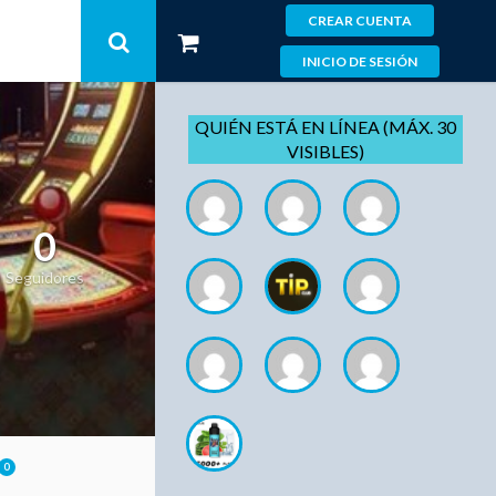
CREAR CUENTA
INICIO DE SESIÓN
QUIÉN ESTÁ EN LÍNEA (MÁX. 30
VISIBLES)
0
Seguidores
0