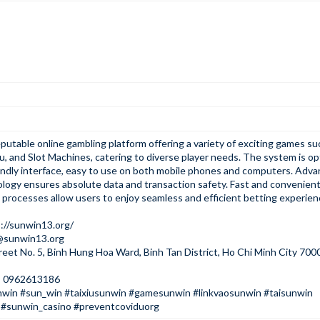
utable online gambling platform offering a variety of exciting games su
iu, and Slot Machines, catering to diverse player needs. The system is o
iendly interface, easy to use on both mobile phones and computers. Adv
ology ensures absolute data and transaction safety. Fast and convenien
 processes allow users to enjoy seamless and efficient betting experie
://sunwin13.org/
@sunwin13.org
reet No. 5, Binh Hung Hoa Ward, Binh Tan District, Ho Chi Minh City 700
: 0962613186
nwin #sun_win #taixiusunwin #gamesunwin #linkvaosunwin #taisunwin
#sunwin_casino #preventcoviduorg