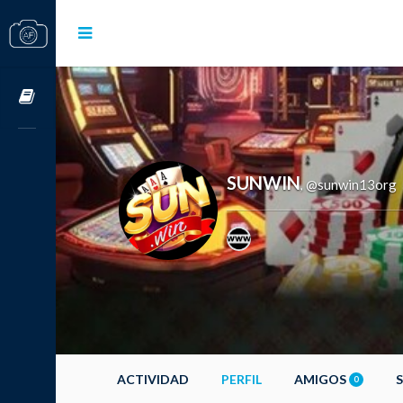
Cursos OnLine
SUNWIN
@sunwin13org
,
ACTIVIDAD
PERFIL
AMIGOS
0