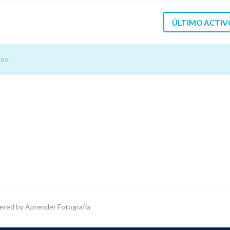
ÚLTIMO ACTIV
os.
ered by
Aprender Fotografía