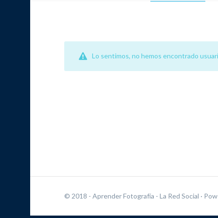
Lo sentimos, no hemos encontrado usuari
© 2018 - Aprender Fotografía - La Red Social
· Pow