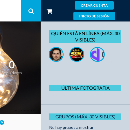
CREAR CUENTA
INICIO DE SESIÓN
QUIÉN ESTÁ EN LÍNEA (MÁX. 30
VISIBLES)
0
Seguidores
ÚLTIMA FOTOGRAFÍA
GRUPOS (MÁX. 30 VISIBLES)
0
No hay grupos a mostrar