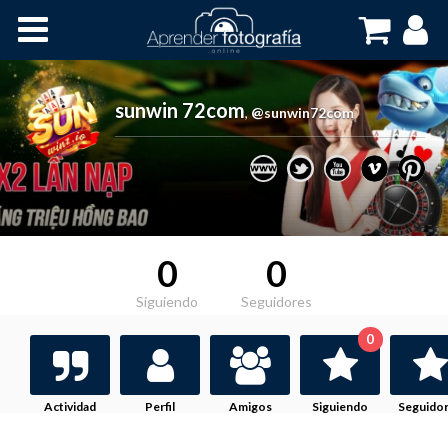
Inicio
Cursos OnLine
sunwin 72com
,
@sunwin72com
0
0
Siguiendo
Seguidores
0
Actividad
Perfil
Amigos
Siguiendo
Seguido