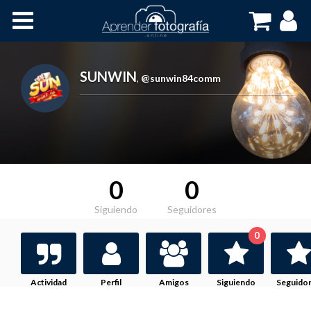
Inicio
Cursos OnLine
SUNWIN
,
@sunwin84comm
0
0
Siguiendo
Seguidores
0
Actividad
Perfil
Amigos
Siguiendo
Seguido