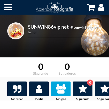
Inicio
Cursos OnLine
SUNWIN86vip net
,
@sunwin86vipnet
hanoi
0
0
Siguiendo
Seguidores
0
Actividad
Perfil
Amigos
Siguiendo
Seguido