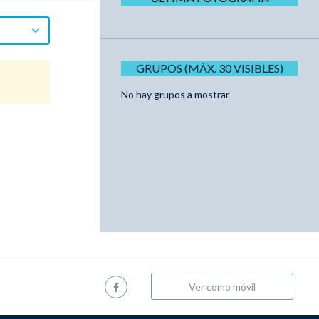
GRUPOS (MÁX. 30 VISIBLES)
No hay grupos a mostrar