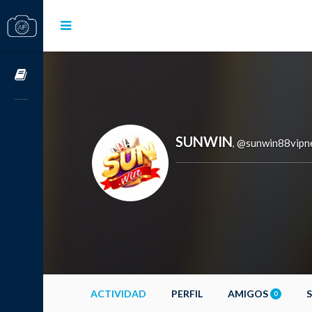
Cursos OnLine
SUNWIN
@sunwin88vipn
,
ACTIVIDAD
PERFIL
AMIGOS
0