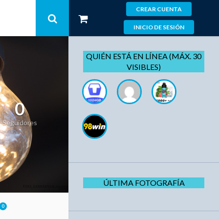
CREAR CUENTA
INICIO DE SESIÓN
QUIÉN ESTÁ EN LÍNEA (MÁX. 30
VISIBLES)
0
Seguidores
ÚLTIMA FOTOGRAFÍA
0