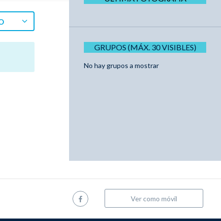
O
GRUPOS (MÁX. 30 VISIBLES)
No hay grupos a mostrar