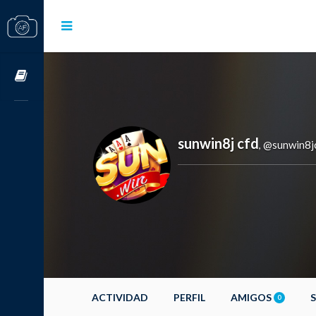
Cursos OnLine
sunwin8j cfd
@sunwin8j
,
ACTIVIDAD
PERFIL
AMIGOS
0