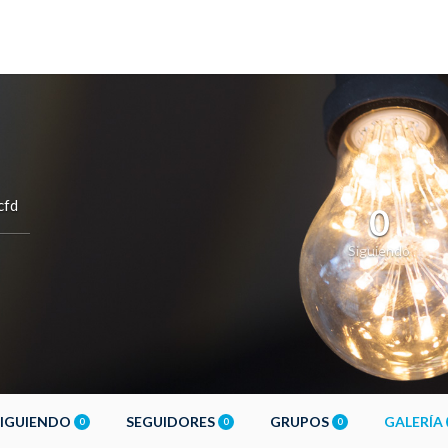
cfd
0
Siguiendo
SIGUIENDO
SEGUIDORES
GRUPOS
GALERÍA
0
0
0