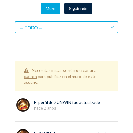
Muro
Siguiendo
— TODO —
Necesitas
iniciar sesión
o
crear una
cuenta
para publicar en el muro de este
usuario.
El perfil de
SUNWIN
fue actualizado
hace 2 años