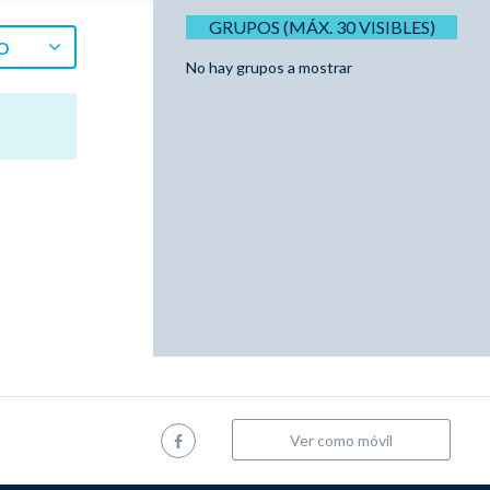
GRUPOS (MÁX. 30 VISIBLES)
O
No hay grupos a mostrar