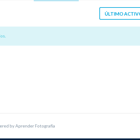
ÚLTIMO ACTIV
os.
ered by
Aprender Fotografía