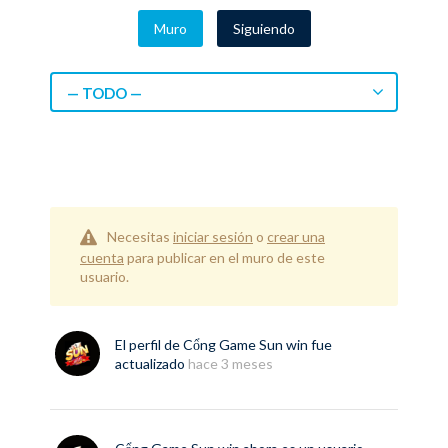
Muro
Siguiendo
— TODO —
Necesitas
iniciar sesión
o
crear una
cuenta
para publicar en el muro de este
usuario.
El perfil de
Cổng Game Sun win
fue
actualizado
hace 3 meses