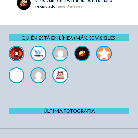
Cổng Game Sun win
ahora es un usuario
registrado
hace 3 meses
QUIÉN ESTÁ EN LÍNEA (MÁX. 30 VISIBLES)
ÚLTIMA FOTOGRAFÍA