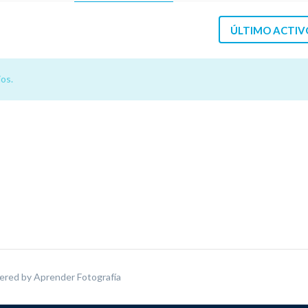
ÚLTIMO ACTIV
os.
ered by
Aprender Fotografía