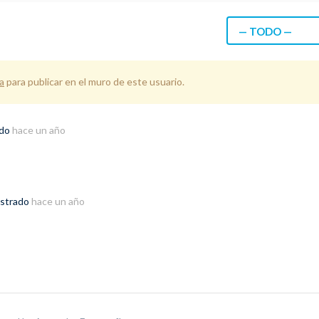
— TODO —
a
para publicar en el muro de este usuario.
ado
hace un año
istrado
hace un año