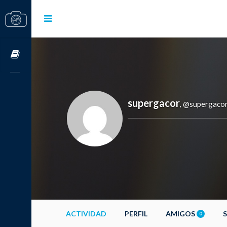
Cursos OnLine
supergacor
@supergaco
,
ACTIVIDAD
PERFIL
AMIGOS
0