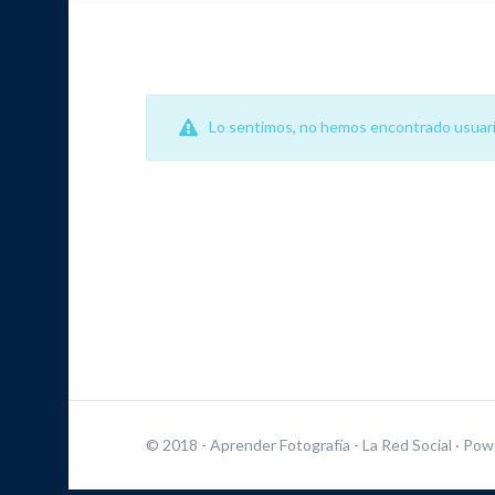
Lo sentimos, no hemos encontrado usuari
© 2018 - Aprender Fotografía - La Red Social
· Pow