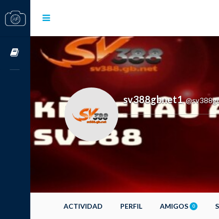
Cursos OnLine
sv388gbnet1
@sv388g
,
ACTIVIDAD
PERFIL
AMIGOS
0