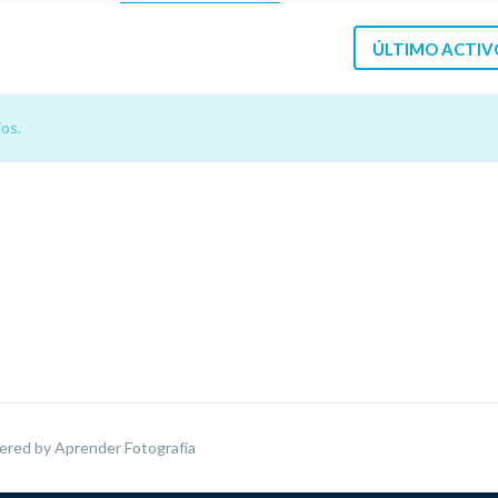
ÚLTIMO ACTIV
os.
ered by
Aprender Fotografía