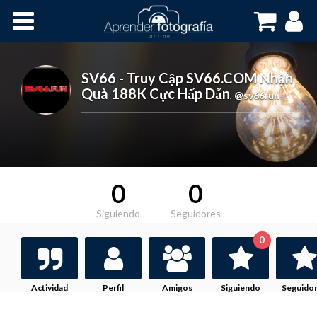
Inicio
Cursos OnLine
SV66 - Truy Cập SV66.COM Nhận
Quà 188K Cực Hấp Dẫn
,
@sv66fun
0
0
Siguiendo
Seguidores
0
Actividad
Perfil
Amigos
Siguiendo
Seguido