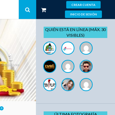
CREAR CUENTA
INICIO DE SESIÓN
QUIÉN ESTÁ EN LÍNEA (MÁX. 30
VISIBLES)
1
Seguidores
0
ÚLTIMA FOTOGRAFÍA