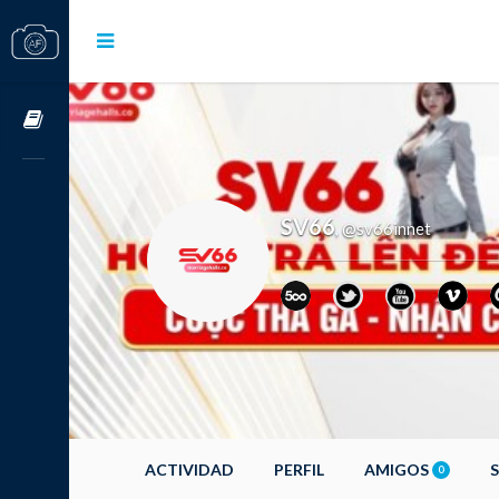
Cursos OnLine
SV66
@sv66innet
,
ACTIVIDAD
PERFIL
AMIGOS
0