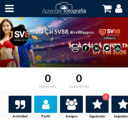
Inicio
Cursos OnLine
Nhà Cái SV88
,
@sv88appco
0
0
Siguiendo
Seguidores
0
Actividad
Perfil
Amigos
Siguiendo
Seguido