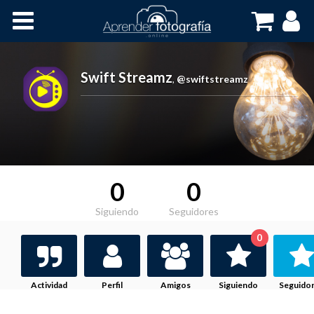
Inicio
Cursos OnLine
Swift Streamz
,
@swiftstreamz
0
0
Siguiendo
Seguidores
0
Actividad
Perfil
Amigos
Siguiendo
Seguido