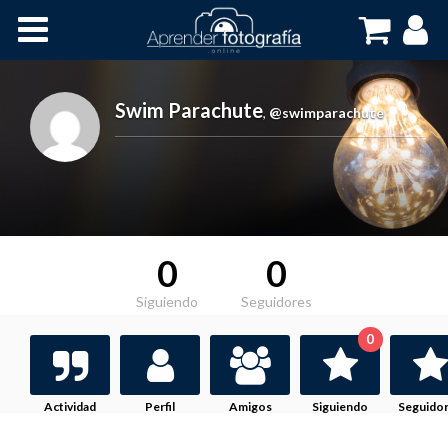
Inicio
Cursos OnLine
Swim Parachute
,
@swimparachute
0
0
Siguiendo
Seguidores
0
Actividad
Perfil
Amigos
Siguiendo
Seguido