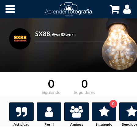
Inicio
Cursos OnLine
SX88
,
@sx88work
0
0
Siguiendo
Seguidores
0
Actividad
Perfil
Amigos
Siguiendo
Seguido