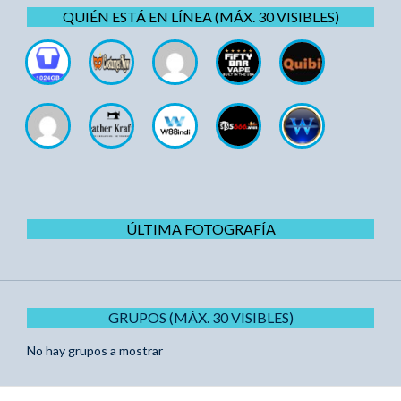
QUIÉN ESTÁ EN LÍNEA (MÁX. 30 VISIBLES)
ÚLTIMA FOTOGRAFÍA
GRUPOS (MÁX. 30 VISIBLES)
No hay grupos a mostrar