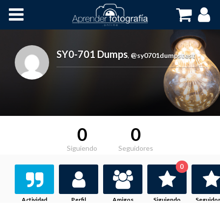
Inicio
Cursos OnLine
SY0-701 Dumps
,
@sy0701dumpstest
0
0
Siguiendo
Seguidores
0
Actividad
Perfil
Amigos
Siguiendo
Seguido