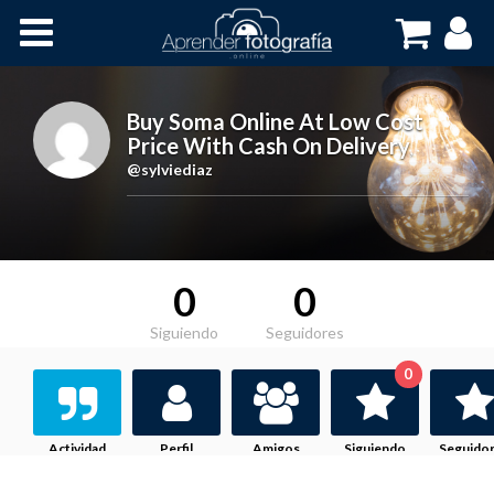
Inicio
Cursos OnLine
Buy Soma Online At Low Cost
Price With Cash On Delivery
,
@sylviediaz
0
0
Siguiendo
Seguidores
0
Actividad
Perfil
Amigos
Siguiendo
Seguido