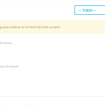
— TODO —
a
para publicar en el muro de este usuario.
 8 meses
hace 8 meses