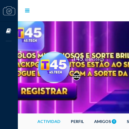
Cursos OnLine
T45
@t45tech
,
ACTIVIDAD
PERFIL
AMIGOS
0