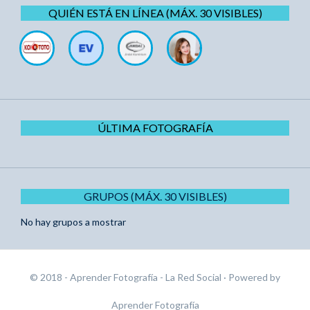
QUIÉN ESTÁ EN LÍNEA (MÁX. 30 VISIBLES)
ÚLTIMA FOTOGRAFÍA
GRUPOS (MÁX. 30 VISIBLES)
No hay grupos a mostrar
© 2018 - Aprender Fotografía - La Red Social
· Powered by
Aprender Fotografía