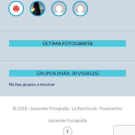
ÚLTIMA FOTOGRAFÍA
GRUPOS (MÁX. 30 VISIBLES)
No hay grupos a mostrar
© 2018 - Aprender Fotografía - La Red Social
· Powered by
Aprender Fotografía