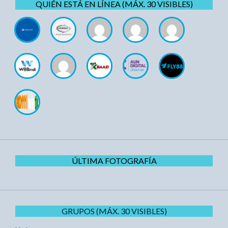
QUIÉN ESTÁ EN LÍNEA (MÁX. 30 VISIBLES)
ÚLTIMA FOTOGRAFÍA
GRUPOS (MÁX. 30 VISIBLES)