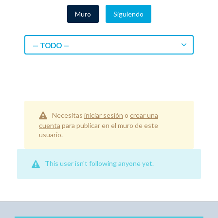
Muro
Siguiendo
— TODO —
Necesitas
iniciar sesión
o
crear una
cuenta
para publicar en el muro de este
usuario.
This user isn't following anyone yet.