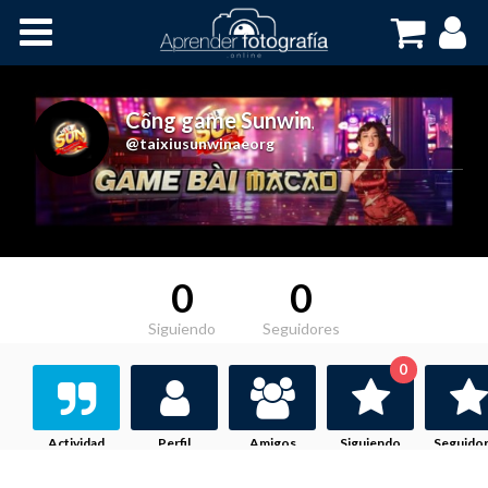
Inicio
Cursos OnLine
Cổng game Sunwin
,
@taixiusunwinaeorg
0
0
Siguiendo
Seguidores
0
Actividad
Perfil
Amigos
Siguiendo
Seguido